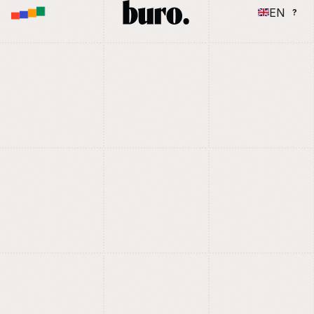
M
E
N
U
EN
?